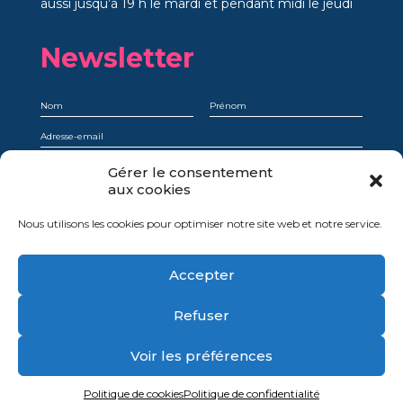
aussi jusqu’à 19 h le mardi et pendant midi le jeudi
Newsletter
Gérer le consentement
Je comprends qu’en m’abonnant, je choisis explicitement de recevoir la
newsletter et que je peux facilement et à tout moment me désinscrire.
aux cookies
Oui, je donne mon consentement
Nous utilisons les cookies pour optimiser notre site web et notre service.
Accepter
Mentions légales
Refuser
Politique de confidentialité
Politique de cookies
Voir les préférences
Politique de cookies
Politique de confidentialité