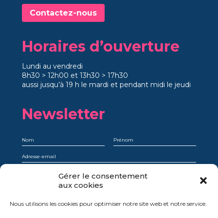
Contactez-nous
Horaires d’ouverture
Lundi au vendredi
8h30 > 12h00 et 13h30 > 17h30
aussi jusqu’à 19 h le mardi et pendant midi le jeudi
Newsletter
Je comprends qu’en m’abonnant, je choisis explicitement de recevoir la
Gérer le consentement
newsletter et que je peux facilement et à tout moment me désinscrire.
aux cookies
Oui, je donne mon consentement
Nous utilisons les cookies pour optimiser notre site web et notre service.