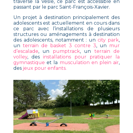
traverse la Vesle, ce parc est accessible en
passant par le parc Saint-François-Xavier.
Un projet à destination principalement des
adolescents est actuellement en cours dans
ce parc avec l’installations de plusieurs
structures ou aménagements à destination
des adolescents, notamment : un
city park
,
un
terrain de basket 3 contre 3
, un
mur
d’escalade
, un
pumptrack
, un
terrain de
volley
, des
installations pour pratiquer la
gymnastique
et la
musculation en plein air
,
des
jeux pour enfants.