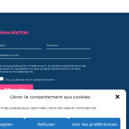
Newsletter
e comprends qu’en m’abonnant, je choisis explicitement de
ecevoir la newsletter et que je peux facilement et à tout
moment me désinscrire.
Oui, je donne mon consentement
Gérer le consentement aux cookies
ns les cookies pour optimiser notre site web et notre service.
Mentions légales
Politique de confidentialité
epter
Refuser
Voir les préférences
Politique de cookies