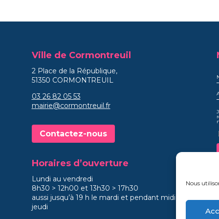
Ville de Cormontreuil
2 Place de la République,
51350 CORMONTREUIL
03 26 82 05 53
mairie@cormontreuil.fr
J
r
Contactez-nous
Horaires d’ouverture
Lundi au vendredi
Nous utiliso
8h30 > 12h00 et 13h30 > 17h30
aussi jusqu’à 19 h le mardi et pendant midi le
jeudi
Acc