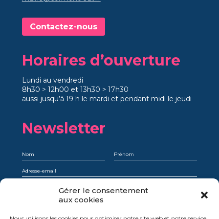
Contactez-nous
Horaires d’ouverture
Lundi au vendredi
8h30 > 12h00 et 13h30 > 17h30
aussi jusqu’à 19 h le mardi et pendant midi le jeudi
Newsletter
Je comprends qu’en m’abonnant, je choisis explicitement de recevoir la
Gérer le consentement
newsletter et que je peux facilement et à tout moment me désinscrire.
aux cookies
Oui, je donne mon consentement
Nous utilisons les cookies pour optimiser notre site web et notre service.