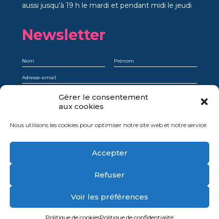
aussi jusqu’à 19 h le mardi et pendant midi le jeudi
Newsletter
Je comprends qu’en m’abonnant, je choisis explicitement de recevoir la
Gérer le consentement
newsletter et que je peux facilement et à tout moment me désinscrire.
aux cookies
Oui, je donne mon consentement
Nous utilisons les cookies pour optimiser notre site web et notre service.
Accepter
Mentions légales
Refuser
Politique de confidentialité
Politique de cookies
Voir les préférences
Politique de cookies
Politique de confidentialité