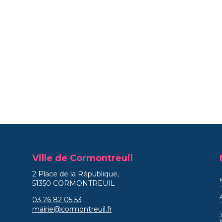
Ville de Cormontreuil
2 Place de la République,
51350 CORMONTREUIL
03 26 82 05 53
mairie@cormontreuil.fr
J
r