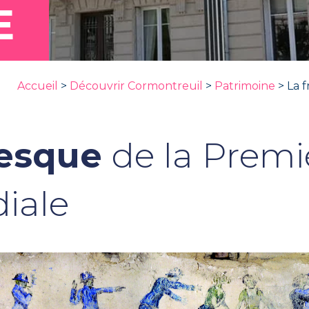
E
Accueil
>
Découvrir Cormontreuil
>
Patrimoine
>
La 
resque
de la Premi
iale