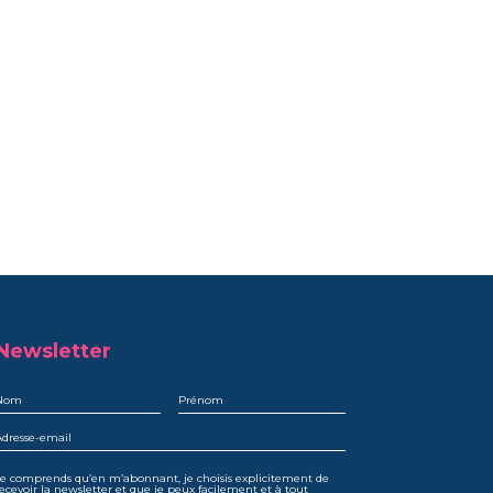
Newsletter
e comprends qu’en m’abonnant, je choisis explicitement de
ecevoir la newsletter et que je peux facilement et à tout