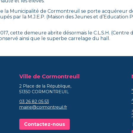
uté et les élèves.
e la Municipalité de Cormontreuil se porte acquéreur de
ccupés par la M.J.E.P. (Maison des Jeunes et d’Educatio
017, cette demeure abrite désormais le C.L.S.H. (Centre d
conservé ainsi que le superbe carrelage du hall.
Ville de Cormontreuil
2 Place de la République,
51350 CORMONTREUIL
03 26 82 05 53
mairie@cormontreuil.fr
J
r
Contactez-nous