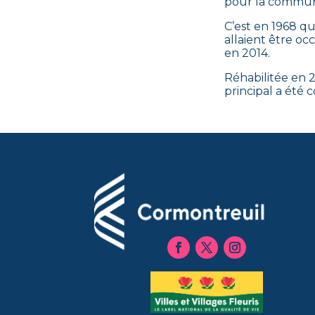
pour la communa
C’est en 1968 qu
allaient être o
en 2014.
Réhabilitée en 2
principal a été 