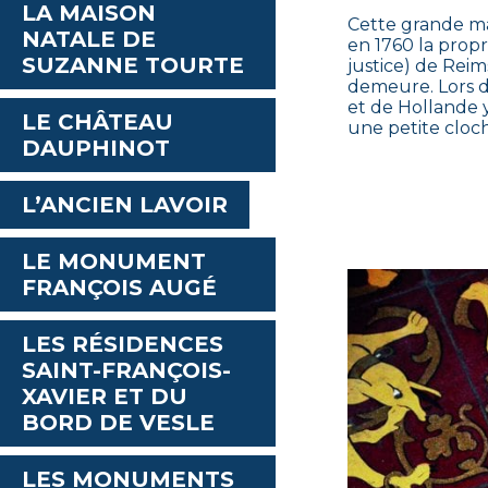
LA MAISON
Cette grande mai
NATALE DE
en 1760 la propr
SUZANNE TOURTE
justice) de Reim
demeure. Lors d
et de Hollande y
LE CHÂTEAU
une petite cloch
DAUPHINOT
L’ANCIEN LAVOIR
LE MONUMENT
FRANÇOIS AUGÉ
LES RÉSIDENCES
SAINT-FRANÇOIS-
XAVIER ET DU
BORD DE VESLE
LES MONUMENTS